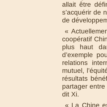
allait être dé
s’acquérir de 
de développem
« Actuellement
coopératif Chi
plus haut dan
d’exemple pou
relations inte
mutuel, l’équit
résultats béné
partager entre
dit Xi.
« La Chine est