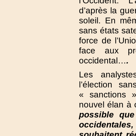
l’Occident. L
d’après la gue
soleil. En mêm
sans états sat
force de l’Unio
face aux pr
occidental…
.
Les analyste
l’élection sa
« sanctions »
nouvel élan à 
possible que
occidentale
souhaitent ré