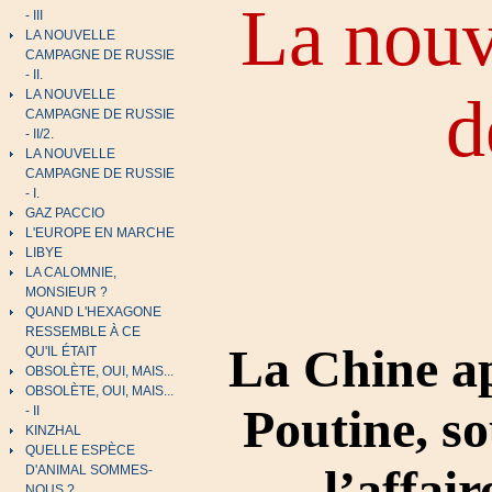
La nouv
- III
LA NOUVELLE
CAMPAGNE DE RUSSIE
- II.
d
LA NOUVELLE
CAMPAGNE DE RUSSIE
- II/2.
LA NOUVELLE
CAMPAGNE DE RUSSIE
- I.
GAZ PACCIO
L'EUROPE EN MARCHE
LIBYE
LA CALOMNIE,
MONSIEUR ?
QUAND L'HEXAGONE
RESSEMBLE À CE
La Chine ap
QU'IL ÉTAIT
OBSOLÈTE, OUI, MAIS...
OBSOLÈTE, OUI, MAIS...
Poutine, so
- II
KINZHAL
QUELLE ESPÈCE
l’affair
D'ANIMAL SOMMES-
NOUS ?