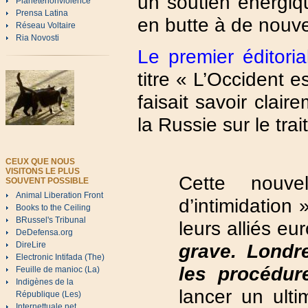
un soutien énergiq
Planetenonviolence
Prensa Latina
en butte à de nouve
Réseau Voltaire
Ria Novosti
Le premier éditoria
titre « L’Occident e
faisait savoir clai
la Russie sur le trai
CEUX QUE NOUS
VISITONS LE PLUS
Cette nouv
SOUVENT POSSIBLE
Animal Liberation Front
d’intimidation 
Books to the Ceiling
BRussel's Tribunal
leurs alliés e
DeDefensa.org
grave. Londr
DireLire
Electronic Intifada (The)
les procédur
Feuille de manioc (La)
Indigènes de la
lancer un ul
République (Les)
Internettuale.net