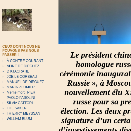
CEUX DONT NOUS NE
POUVONS PAS NOUS
Le président chino
PASSER !
À CONTRE COURANT
homologue russe
ALINE DE DIEGUEZ
cérémonie inaugurale
DIKTACRATIE
JOE LE CORBEAU
Russie », à Moscou
MANUEL DE DIEGUEZ
MARIA POUMIER
nouvellement élu Xi
Même mort : PIER
PAOLO PASOLINI
russe pour sa pre
SILVIA CATTORI
THE SAKER
élection. Les deux pr
THIERRY MEYSSAN
signature d’un certa
WILLIAM BLUM
d’investissements div