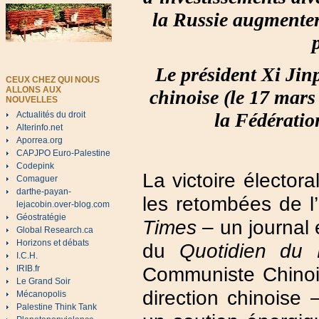
la Russie augmenter
Le président Xi Jinp
CEUX CHEZ QUI NOUS
ALLONS AUX
chinoise (le 17 mars
NOUVELLES
la Fédératio
Actualités du droit
Alterinfo.net
Aporrea.org
CAPJPO Euro-Palestine
Codepink
La victoire élector
Comaguer
darthe-payan-
les retombées de l’
lejacobin.over-blog.com
Géostratégie
Times
– un journal 
Global Research.ca
Horizons et débats
du
Quotidien du 
I.C.H.
Communiste Chinois 
IRIB.fr
Le Grand Soir
direction chinoise 
Mécanopolis
Palestine Think Tank