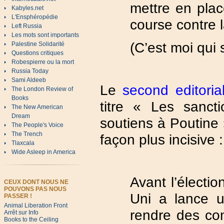
mettre en plac
Kabyles.net
L'Ensphéropédie
course contre 
Left Russia
Les mots sont importants
(C’est moi qui 
Palestine Solidarité
Questions critiques
Robespierre ou la mort
Russia Today
Sami Aldeeb
Le
second editoria
The London Review of
Books
titre « Les sanct
The New American
Dream
soutiens à Poutine »
The People's Voice
The Trench
façon plus incisive :
Tlaxcala
Wide Asleep in America
Avant l’électio
CEUX DONT NOUS NE
POUVONS PAS NOUS
Uni a lance u
PASSER !
Animal Liberation Front
rendre des co
Arrêt sur Info
Books to the Ceiling