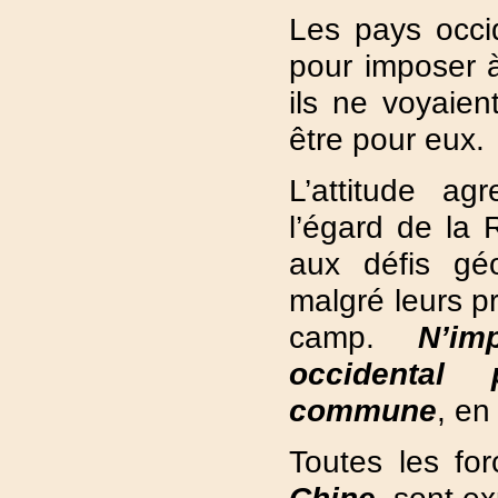
Les pays occi
pour imposer à
ils ne voyaien
être pour eux.
L’attitude a
l’égard de la 
aux défis géo
malgré leurs pr
camp.
N’im
occidental 
commune
, en
Toutes les fo
Chine
, sont e