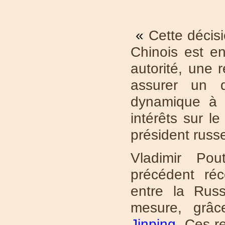
«
Cette décis
Chinois est e
autorité, une 
assurer un d
dynamique à 
intérêts sur l
président russ
Vladimir Po
précédent réc
entre la Rus
mesure, grâc
Jinping
. Ces r