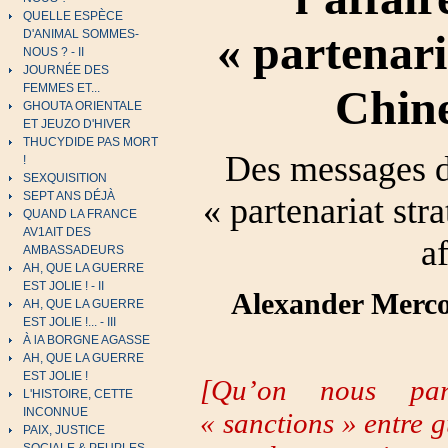
QUELLE ESPÈCE
« partenari
D'ANIMAL SOMMES-
NOUS ? - II
JOURNÉE DES
Chine
FEMMES ET...
GHOUTA ORIENTALE
ET JEUZO D'HIVER
THUCYDIDE PAS MORT
Des messages de
!
SEXQUISITION
SEPT ANS DÉJÀ
« partenariat str
QUAND LA FRANCE
AV1AIT DES
a
AMBASSADEURS
AH, QUE LA GUERRE
EST JOLIE ! - II
Alexander Merco
AH, QUE LA GUERRE
EST JOLIE !... - III
À lA BORGNE AGASSE
AH, QUE LA GUERRE
EST JOLIE !
[Qu’on nous pard
L'HISTOIRE, CETTE
INCONNUE
« sanctions » entre g
PAIX, JUSTICE